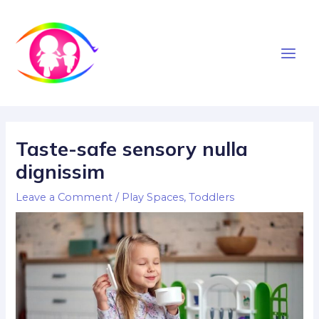
Skip
to
content
Main
Men
Taste-safe sensory nulla
dignissim
Leave a Comment
/
Play Spaces
,
Toddlers